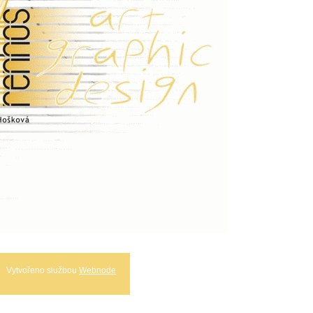
Vytvořeno službou
Webnode