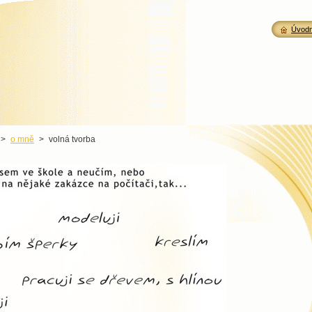
Úvodn
>
o mně
>
volná tvorba