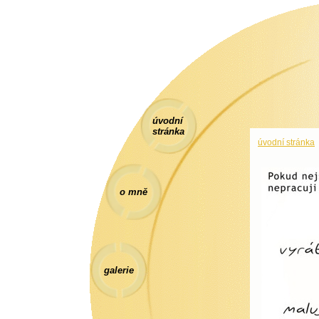
úvodní
stránka
úvodní stránka
o mně
galerie